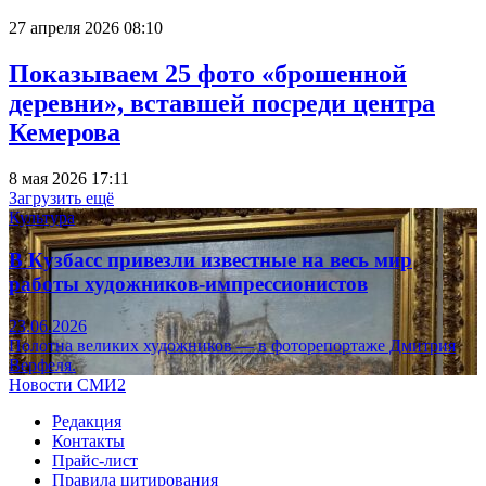
27 апреля 2026 08:10
Показываем 25 фото «брошенной
деревни», вставшей посреди центра
Кемерова
8 мая 2026 17:11
Загрузить ещё
Культура
В Кузбасс привезли известные на весь мир
работы художников-импрессионистов
23.06.2026
Полотна великих художников — в фоторепортаже Дмитрия
Верфеля.
Новости СМИ2
Редакция
Контакты
Прайс-лист
Правила цитирования