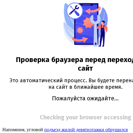
Напомним, угловой
подъезд жилой девятиэтажки обрушился