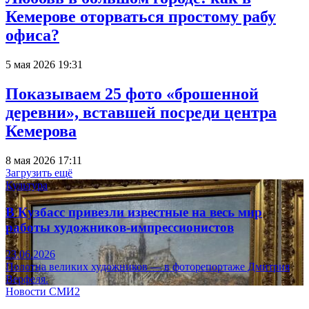
Кемерове оторваться простому рабу
офиса?
5 мая 2026 19:31
Показываем 25 фото «брошенной
деревни», вставшей посреди центра
Кемерова
8 мая 2026 17:11
Загрузить ещё
Культура
В Кузбасс привезли известные на весь мир
работы художников-импрессионистов
23.06.2026
Полотна великих художников — в фоторепортаже Дмитрия
Верфеля.
Новости СМИ2