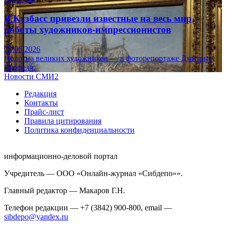
В Кузбасс привезли известные на весь мир
работы художников-импрессионистов
23.06.2026
Полотна великих художников — в фоторепортаже Дмитрия
Верфеля.
Новости СМИ2
Редакция
Контакты
Прайс-лист
Правила цитирования
Политика конфиденциальности
информационно-деловой портал
Учредитель — ООО «Онлайн-журнал «Сибдепо»».
Главный редактор — Макаров Г.Н.
Телефон редакции — +7 (3842) 900-800, email —
sibdepo@yandex.ru