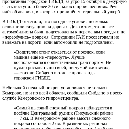
пропаганды городской ГИБДД, за утро 15 октября в дежурную
часть поступило более 20 сигналов о происшествиях. Речь
идёт об авариях, в которых причинён материальный ущерб.
В ГИБДД отметили, что погодные условия несколько
осложнили ситуацию на дорогах. Дело в том, что не все
автомобилисты были подготовлены к переменам погоды и не
«переобулись» вовремя. Сотрудники ГАИ посоветовали не
выезжать на дороги, если автомобили не подготовлены.
«Водителям стоит отказаться от поездок, если
машина ещё не «переобута». Лучше
воспользоваться общественным транспортом. Не
нужно рисковать ни своей, ни чужой жизнями»,
— сказали Сибдепо в отделе пропаганды
городской ГИБДД.
Небольшой снежный покров установился не только в
Кемерове, но и по всей области, сообщили Сибдепо в пресс-
службе Кемеровского гидрометцентра.
«Самый высокий снежный покров наблюдается в
посёлке Центральный рудник (Тисульский район)
— 7 см. В Кемеровском районе высота снежного
покрова составила 2 см. В различных регионах
установились небольшие сугробы — от 2 до 6 см»,