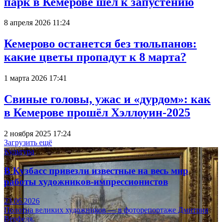
парк в Кемерове шёл к запустению
8 апреля 2026 11:24
Кемерово останется без тюльпанов:
какие цветы пропадут к 8 марта?
1 марта 2026 17:41
Свиные головы, ужас и «дурдом»: как
в Кемерове прошёл Хэллоуин-2025
2 ноября 2025 17:24
Загрузить ещё
Культура
В Кузбасс привезли известные на весь мир
работы художников-импрессионистов
23.06.2026
Полотна великих художников — в фоторепортаже Дмитрия
Верфеля.