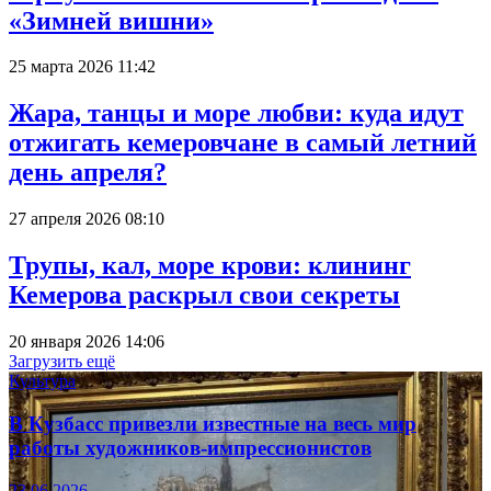
«Зимней вишни»
25 марта 2026 11:42
Жара, танцы и море любви: куда идут
отжигать кемеровчане в самый летний
день апреля?
27 апреля 2026 08:10
Трупы, кал, море крови: клининг
Кемерова раскрыл свои секреты
20 января 2026 14:06
Загрузить ещё
Культура
В Кузбасс привезли известные на весь мир
работы художников-импрессионистов
23.06.2026