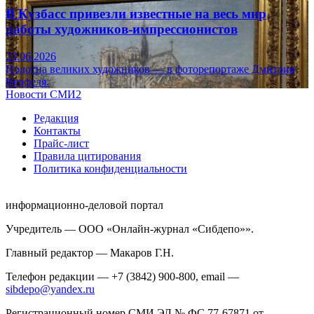
В Кузбасс привезли известные на весь мир
работы художников-импрессионистов
23.06.2026
Полотна великих художников — в фоторепортаже Дмитрия
Верфеля.
Новости СМИ2
Редакция
Контакты
Прайс-лист
Правила цитирования
Политика конфиденциальности
информационно-деловой портал
Учредитель — ООО «Онлайн-журнал «Сибдепо»».
Главный редактор — Макаров Г.Н.
Телефон редакции — +7 (3842) 900-800, email —
sibdepo@yandex.ru
Регистрационный номер СМИ ЭЛ № ФС 77-67871 от