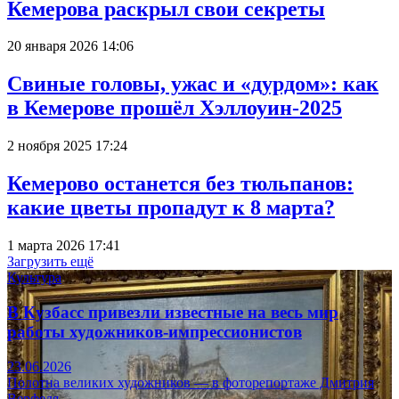
Кемерова раскрыл свои секреты
20 января 2026 14:06
Свиные головы, ужас и «дурдом»: как
в Кемерове прошёл Хэллоуин-2025
2 ноября 2025 17:24
Кемерово останется без тюльпанов:
какие цветы пропадут к 8 марта?
1 марта 2026 17:41
Загрузить ещё
Культура
В Кузбасс привезли известные на весь мир
работы художников-импрессионистов
23.06.2026
Полотна великих художников — в фоторепортаже Дмитрия
Верфеля.