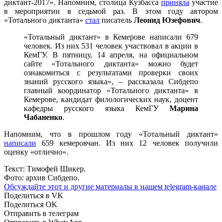
диктант-2017». Напомним, столица Кузбасса
приняла
участие
в мероприятии в седьмой раз. В этом году автором
«Тотального диктанта»
стал
писатель
Леонид Юзефович
.
«Тотальный диктант» в Кемерове написали 679
человек. Из них 531 человек участвовал в акции в
КемГУ. В пятницу, 14 апреля, на официальном
сайте «Тотального диктанта» можно будет
ознакомиться с результатами проверки своих
знаний русского языка», – рассказала Сибдепо
главный координатор «Тотального диктанта» в
Кемерове, кандидат филологических наук, доцент
кафедры русского языка КемГУ
Марина
Чабаненко
.
Напомним, что в прошлом году «Тотальный диктант»
написали
659 кемеровчан. Из них 12 человек получили
оценку «отлично».
Текст: Тимофей Шикер.
Фото: архив Сибдепо.
Обсуждайте этот и другие материалы в
нашем telegram-канале
Поделиться в VK
Поделиться OK
Отправить в телеграм