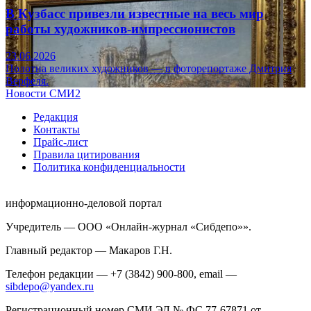
В Кузбасс привезли известные на весь мир
работы художников-импрессионистов
23.06.2026
Полотна великих художников — в фоторепортаже Дмитрия
Верфеля.
Новости СМИ2
Редакция
Контакты
Прайс-лист
Правила цитирования
Политика конфиденциальности
информационно-деловой портал
Учредитель — ООО «Онлайн-журнал «Сибдепо»».
Главный редактор — Макаров Г.Н.
Телефон редакции — +7 (3842) 900-800, email —
sibdepo@yandex.ru
Регистрационный номер СМИ ЭЛ № ФС 77-67871 от