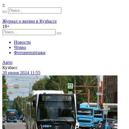
×
Журнал о жизни в Кузбассе
18+
Новости
Чтиво
Фоторепортажи
Авто
Кузбасс
20 июня 2024 11:55