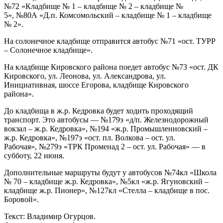
№72 «Кладбище № 1 – кладбище № 2 – кладбище №
5», №80А «Д.п. Комсомольский – кладбище № 1 – кладбище
№ 2».
На солонечное кладбище отправится автобус №71 «ост. ТУРР
– Солонечное кладбище».
На кладбище Кировского района поедет автобус №73 «ост. ДК
Кировского, ул. Леонова, ул. Александрова, ул.
Инициативная, шоссе Егорова, кладбище Кировского
района».
До кладбища в ж.р. Кедровка будет ходить проходящий
транспорт. Это автобусы — №179э «д/п. Железнодорожный
вокзал – ж.р. Кедровка», №194 «ж.р. Промышленновский –
ж.р. Кедровка», №197э «ост. пл. Волкова – ост. ул.
Рабочая», №279э «ТРК Променад 2 – ост. ул. Рабочая» — в
субботу, 22 июня.
Дополнительные маршруты будут у автобусов №74кл «Школа
№ 70 – кладбище ж.р. Кедровка», №5кл «ж.р. Ягуновский –
кладбище ж.р. Пионер», №127кл «Стелла – кладбище в пос.
Боровой».
Текст: Владимир Огурцов.