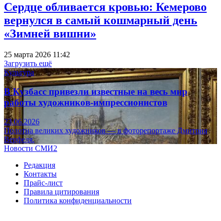
Сердце обливается кровью: Кемерово
вернулся в самый кошмарный день
«Зимней вишни»
25 марта 2026 11:42
Загрузить ещё
Культура
В Кузбасс привезли известные на весь мир
работы художников-импрессионистов
23.06.2026
Полотна великих художников — в фоторепортаже Дмитрия
Верфеля.
Новости СМИ2
Редакция
Контакты
Прайс-лист
Правила цитирования
Политика конфиденциальности