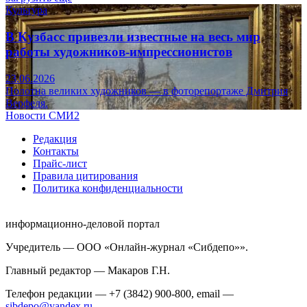
Культура
В Кузбасс привезли известные на весь мир
работы художников-импрессионистов
23.06.2026
Полотна великих художников — в фоторепортаже Дмитрия
Верфеля.
Новости СМИ2
Редакция
Контакты
Прайс-лист
Правила цитирования
Политика конфиденциальности
информационно-деловой портал
Учредитель — ООО «Онлайн-журнал «Сибдепо»».
Главный редактор — Макаров Г.Н.
Телефон редакции — +7 (3842) 900-800, email —
sibdepo@yandex.ru