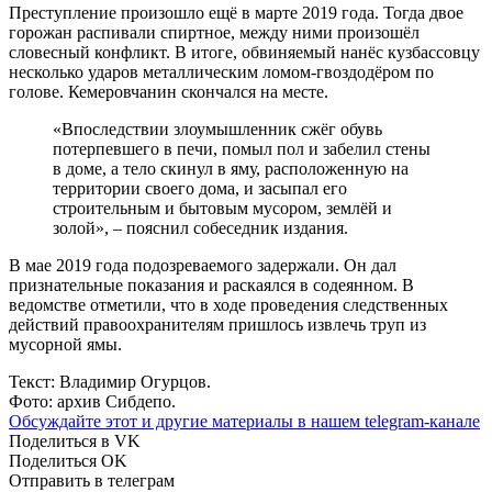
Преступление произошло ещё в марте 2019 года. Тогда двое
горожан распивали спиртное, между ними произошёл
словесный конфликт. В итоге, обвиняемый нанёс кузбассовцу
несколько ударов металлическим ломом-гвоздодёром по
голове. Кемеровчанин скончался на месте.
«Впоследствии злоумышленник сжёг обувь
потерпевшего в печи, помыл пол и забелил стены
в доме, а тело скинул в яму, расположенную на
территории своего дома, и засыпал его
строительным и бытовым мусором, землёй и
золой», – пояснил собеседник издания.
В мае 2019 года подозреваемого задержали. Он дал
признательные показания и раскаялся в содеянном. В
ведомстве отметили, что в ходе проведения следственных
действий правоохранителям пришлось извлечь труп из
мусорной ямы.
Текст: Владимир Огурцов.
Фото: архив Сибдепо.
Обсуждайте этот и другие материалы в
нашем telegram-канале
Поделиться в VK
Поделиться OK
Отправить в телеграм