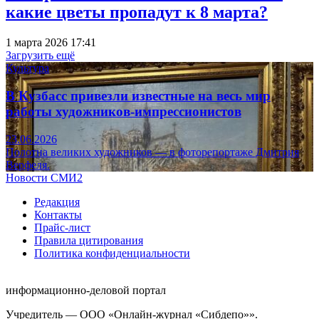
какие цветы пропадут к 8 марта?
1 марта 2026 17:41
Загрузить ещё
Культура
В Кузбасс привезли известные на весь мир
работы художников-импрессионистов
23.06.2026
Полотна великих художников — в фоторепортаже Дмитрия
Верфеля.
Новости СМИ2
Редакция
Контакты
Прайс-лист
Правила цитирования
Политика конфиденциальности
информационно-деловой портал
Учредитель — ООО «Онлайн-журнал «Сибдепо»».