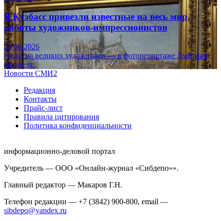
В Кузбасс привезли известные на весь мир
работы художников-импрессионистов
23.06.2026
Полотна великих художников — в фоторепортаже Дмитрия
Верфеля.
Новости СМИ2
Редакция
Контакты
Прайс-лист
Правила цитирования
Политика конфиденциальности
информационно-деловой портал
Учредитель — ООО «Онлайн-журнал «Сибдепо»».
Главный редактор — Макаров Г.Н.
Телефон редакции — +7 (3842) 900-800, email —
sibdepo@yandex.ru