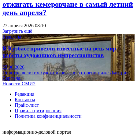
отжигать кемеровчане в самый летний
день апреля?
27 апреля 2026 08:10
Загрузить ещё
Культура
В Кузбасс привезли известные на весь мир
работы художников-импрессионистов
23.06.2026
Полотна великих художников — в фоторепортаже Дмитрия
Верфеля.
Новости СМИ2
Редакция
Контакты
Прайс-лист
Правила цитирования
Политика конфиденциальности
информационно-деловой портал