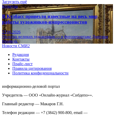
Загрузить ещё
Культура
В Кузбасс привезли известные на весь мир
работы художников-импрессионистов
23.06.2026
Полотна великих художников — в фоторепортаже Дмитрия
Верфеля.
Новости СМИ2
Редакция
Контакты
Прайс-лист
Правила цитирования
Политика конфиденциальности
информационно-деловой портал
Учредитель — ООО «Онлайн-журнал «Сибдепо»».
Главный редактор — Макаров Г.Н.
Телефон редакции — +7 (3842) 900-800, email —