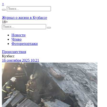
×
Журнал о жизни в Кузбассе
18+
Новости
Чтиво
Фоторепортажи
Происшествия
Кузбасс
16 сентября 2025 10:21