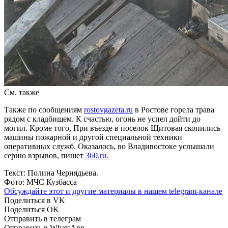
См. также
Также по сообщениям
rostovgazeta.ru
в Ростове горела трава
рядом с кладбищем. К счастью, огонь не успел дойти до
могил. Кроме того, При въезде в поселок Щитовая скопились
машины пожарной и другой специальной техники
оперативных служб. Оказалось, во Владивостоке услышали
серию взрывов, пишет
360.ru.
Текст: Полина Чернядьева.
Фото: МЧС Кузбасса
Обсуждайте этот и другие материалы в
нашем telegram-канале
Поделиться в VK
Поделиться OK
Отправить в телеграм
Отправить в WhatsApp