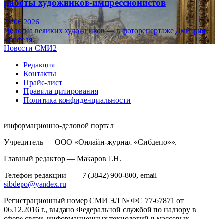
работы художников-импрессионистов
23.06.2026
Полотна великих художников — в фоторепортаже Дмитрия
Верфеля.
Новости СМИ2
Редакция
Контакты
Прайс-лист
Правила цитирования
Политика конфиденциальности
информационно-деловой портал
Учредитель — ООО «Онлайн-журнал «Сибдепо»».
Главный редактор — Макаров Г.Н.
Телефон редакции — +7 (3842) 900-800, email —
sibdepo@yandex.ru
Регистрационный номер СМИ ЭЛ № ФС 77-67871 от
06.12.2016 г., выдано Федеральной службой по надзору в
сфере связи, информационных технологий и массовых