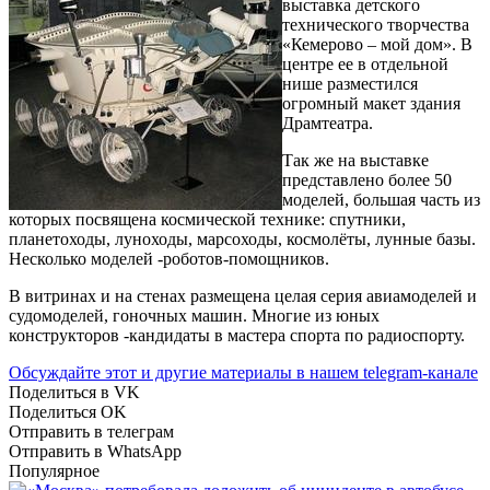
выставка детского
технического творчества
«Кемерово – мой дом». В
центре ее в отдельной
нише разместился
огромный макет здания
Драмтеатра.
Так же на выставке
представлено более 50
моделей, большая часть из
которых посвящена космической технике: спутники,
планетоходы, луноходы, марсоходы, космолёты, лунные базы.
Несколько моделей -роботов-помощников.
В витринах и на стенах размещена целая серия авиамоделей и
судомоделей, гоночных машин. Многие из юных
конструкторов -кандидаты в мастера спорта по радиоспорту.
Обсуждайте этот и другие материалы в
нашем telegram-канале
Поделиться в VK
Поделиться OK
Отправить в телеграм
Отправить в WhatsApp
Популярное