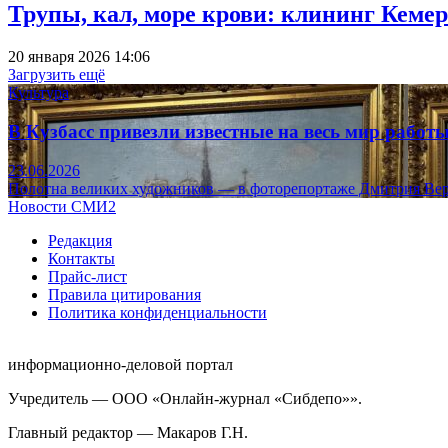
Трупы, кал, море крови: клининг Кеме
20 января 2026 14:06
Загрузить ещё
Культура
В Кузбасс привезли известные на весь мир рабо
23.06.2026
Полотна великих художников — в фоторепортаже Дмитрия Вер
Новости СМИ2
Редакция
Контакты
Прайс-лист
Правила цитирования
Политика конфиденциальности
информационно-деловой портал
Учредитель — ООО «Онлайн-журнал «Сибдепо»».
Главный редактор — Макаров Г.Н.