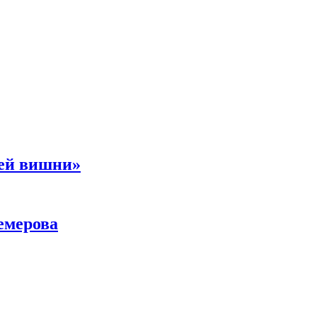
ней вишни»
емерова