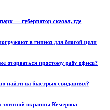
парк — губернатор сказал, где
погружают в гипноз для благой цели
ве оторваться простому рабу офиса?
но найти на быстрых свиданиях?
то элитной окраины Кемерова