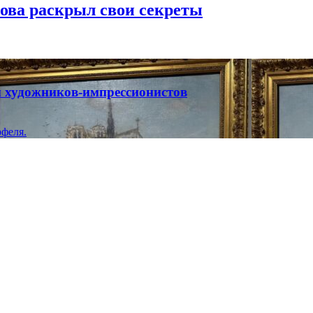
рова раскрыл свои секреты
ты художников-импрессионистов
феля.