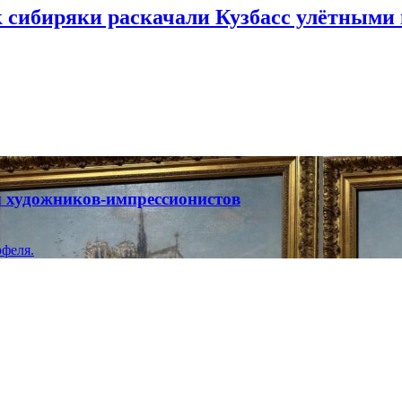
к сибиряки раскачали Кузбасс улётными
ты художников-импрессионистов
феля.