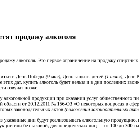
ретят продажу алкоголя
а продажу алкоголя. Это первое ограничение на продажу спиртны
апитки в День Победы
(9 мая)
, День защиты детей
(1 июня),
День 
е этих дат, купить алкоголь будет нельзя и в дни последних зв
ти озвучат позже.
у алкогольной продукции при оказании услуг общественного пит
ой области от 20.12.2011 № 156-ОЗ «О некоторых вопросах в сф
торых законодательных актов
(положений законодательных акт
в указанные дни будут реализовывать алкогольную продукцию,
кции или без таковой; для юридических лиц — от 100 до 300 т