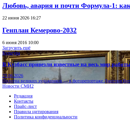
Любовь, авария и почти Формула-1: ка
22 июня 2026 16:27
Генплан Кемерово-2032
6 июня 2016 10:00
Загрузить ещё
Культура
В Кузбасс привезли известные на весь мир рабо
23.06.2026
Полотна великих художников — в фоторепортаже Дмитрия Вер
Новости СМИ2
Редакция
Контакты
Прайс-лист
Правила цитирования
Политика конфиденциальности