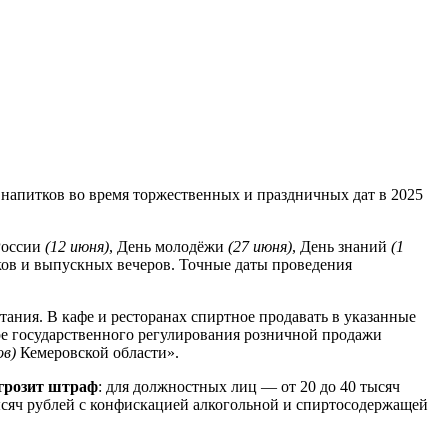
х напитков во время торжественных и праздничных дат в 2025
России
(12 июня)
, День молодёжи
(27 июня)
, День знаний
(1
онков и выпускных вечеров. Точные даты проведения
ания. В кафе и ресторанах спиртное продавать в указанные
ере государственного регулирования розничной продажи
ов)
Кемеровской области».
грозит штраф
: для должностных лиц — от 20 до 40 тысяч
ысяч рублей с конфискацией алкогольной и спиртосодержащей