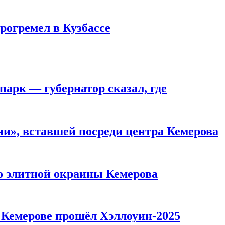
рогремел в Кузбассе
парк — губернатор сказал, где
и», вставшей посреди центра Кемерова
то элитной окраины Кемерова
в Кемерове прошёл Хэллоуин-2025