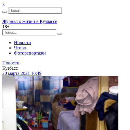
×
Журнал о жизни в Кузбассе
18+
Новости
Чтиво
Фоторепортажи
Новости
Кузбасс
20 марта 2021 10:49