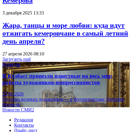
Кемерова
3 декабря 2025 13:33
Жара, танцы и море любви: куда идут
отжигать кемеровчане в самый летний
день апреля?
27 апреля 2026 08:10
Загрузить ещё
Культура
В Кузбасс привезли известные на весь мир
работы художников-импрессионистов
23.06.2026
Полотна великих художников — в фоторепортаже Дмитрия
Верфеля.
Новости СМИ2
Редакция
Контакты
Прайс-лист