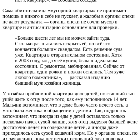
Сама обитательница «мусорной квартиры» не принимает
помощь и никого к себе не пускает, а жалобы в органы опеки
не дают результата — органы опеки не сочли мусор в
квартире и антисанитарию основанием для проверки.
«Больше шести лет мы не можем зайти туда.
Сколько раз пытались вскрыть её, но всё это
кончается большим скандалом. Есть решение суда
уже. Квартира в отвратительном состоянии. Хотя
в 2003 году, когда я её купил, была в идеальном
состоянии. С ремонтом, меблированная. Сейчас от
квартиры одни рожки и ножки остались. Там хуже
любого бомжатника», — рассказал изданию
бывший муж хозяйки жилища.
У хозяйки проблемной квартиры двое детей, но ставший сын
ушёл жить к отцу после того, как ему исполнилось 14 лет.
Мальчик вспоминает, что в доме было часто нечего есть, а
мать была жестока в обращении с детьми. Так, подросток
вспоминает, что иногда из еды у детей оставалось только
несколько пачек сухой лапши, хотя отец выделял бывшей жене
достаточно денег на содержание детей, а иногда даже
приходилось есть сухой кошачий корм. Но у органов опеки, по
их заявлению, пока нет веских оснований для проверки