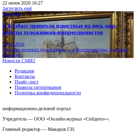
22 июня 2026 16:27
Загрузить ещё
Культура
В Кузбасс привезли известные на весь мир
работы художников-импрессионистов
23.06.2026
Полотна великих художников — в фоторепортаже Дмитрия
Верфеля.
Новости СМИ2
Редакция
Контакты
Прайс-лист
Правила цитирования
Политика конфиденциальности
информационно-деловой портал
Учредитель — ООО «Онлайн-журнал «Сибдепо»».
Главный редактор — Макаров Г.Н.