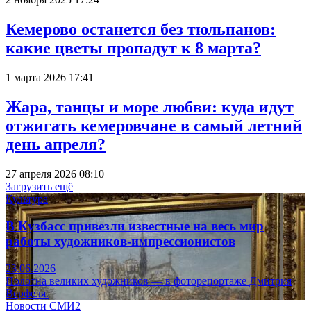
Кемерово останется без тюльпанов:
какие цветы пропадут к 8 марта?
1 марта 2026 17:41
Жара, танцы и море любви: куда идут
отжигать кемеровчане в самый летний
день апреля?
27 апреля 2026 08:10
Загрузить ещё
Культура
В Кузбасс привезли известные на весь мир
работы художников-импрессионистов
23.06.2026
Полотна великих художников — в фоторепортаже Дмитрия
Верфеля.
Новости СМИ2