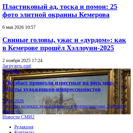
Пластиковый ад, тоска и помои: 25
фото элитной окраины Кемерова
6 мая 2026 10:57
Свиные головы, ужас и «дурдом»: как
в Кемерове прошёл Хэллоуин-2025
2 ноября 2025 17:24
Загрузить ещё
Культура
В Кузбасс привезли известные на весь мир
работы художников-импрессионистов
23.06.2026
Полотна великих художников — в фоторепортаже Дмитрия
Верфеля.
Новости СМИ2
Редакция
Контакты