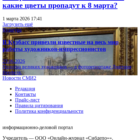
какие цветы пропадут к 8 марта?
1 марта 2026 17:41
Загрузить ещё
Культура
В Кузбасс привезли известные на весь мир
работы художников-импрессионистов
23.06.2026
Полотна великих художников — в фоторепортаже Дмитрия
Верфеля.
Новости СМИ2
Редакция
Контакты
Прайс-лист
Правила цитирования
Политика конфиденциальности
информационно-деловой портал
Учредитель — ООО «Онлайн-журнал «Сибдепо»».