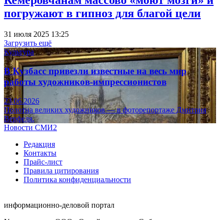
Кемеровчанам массово «моют мозги» и
погружают в гипноз для благой цели
31 июля 2025 13:25
Загрузить ещё
Культура
В Кузбасс привезли известные на весь мир
работы художников-импрессионистов
23.06.2026
Полотна великих художников — в фоторепортаже Дмитрия
Верфеля.
Новости СМИ2
Редакция
Контакты
Прайс-лист
Правила цитирования
Политика конфиденциальности
информационно-деловой портал