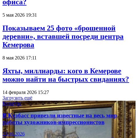
офиса?
5 мая 2026 19:31
Показываем 25 фото «брошенной
деревни», вставшей посреди центра
Кемерова
8 мая 2026 17:11
Яхты, миллиарды: кого в Кемерове
можно найти на быстрых свиданиях?
14 февраля 2026 15:27
Загрузить ещё
Культура
В Кузбасс привезли известные на весь мир
работы художников-импрессионистов
23.06.2026