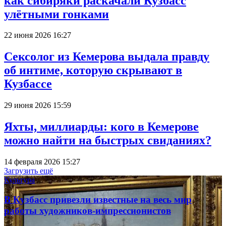
как сибиряки раскачали Кузбасс
улётными гонками
22 июня 2026 16:27
Сексолог из Кемерова выдала правду
об интиме, которую скрывают в
Кузбассе
29 июня 2026 15:59
Яхты, миллиарды: кого в Кемерове
можно найти на быстрых свиданиях?
14 февраля 2026 15:27
Загрузить ещё
Культура
В Кузбасс привезли известные на весь мир
работы художников-импрессионистов