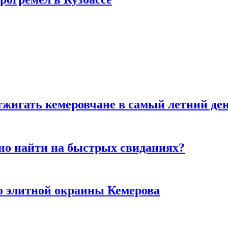
тжигать кемеровчане в самый летний де
но найти на быстрых свиданиях?
то элитной окраины Кемерова