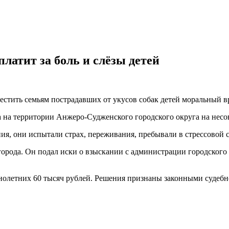
латит за боль и слёзы детей
стить семьям пострадавших от укусов собак детей моральный вр
ода на территории Анжеро-Судженского городского округа на не
я, они испытали страх, переживания, пребывали в стрессовой 
орода. Он подал иски о взыскании с администрации городского 
ннолетних 60 тысяч рублей. Решения признаны законными судеб