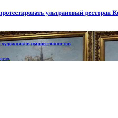
 протестировать ультрановый ресторан К
ты художников-импрессионистов
феля.