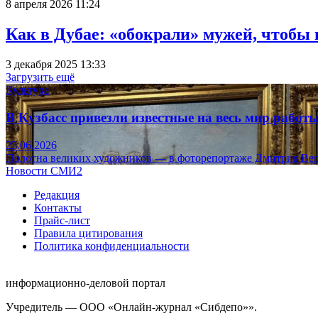
8 апреля 2026 11:24
Как в Дубае: «обокрали» мужей, чтобы
3 декабря 2025 13:33
Загрузить ещё
Культура
В Кузбасс привезли известные на весь мир рабо
23.06.2026
Полотна великих художников — в фоторепортаже Дмитрия Вер
Новости СМИ2
Редакция
Контакты
Прайс-лист
Правила цитирования
Политика конфиденциальности
информационно-деловой портал
Учредитель — ООО «Онлайн-журнал «Сибдепо»».