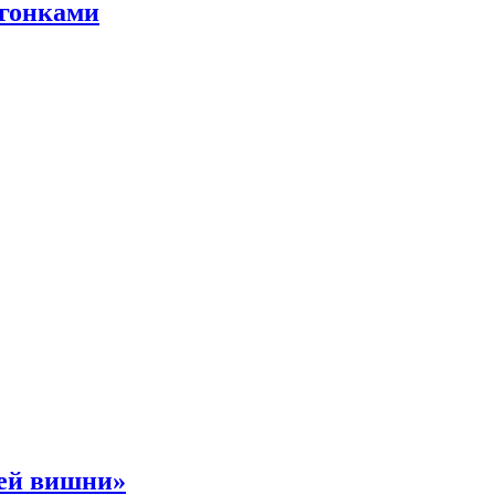
 гонками
ней вишни»