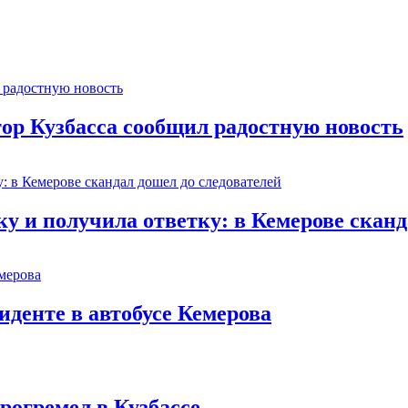
тор Кузбасса сообщил радостную новость
 и получила ответку: в Кемерове сканд
иденте в автобусе Кемерова
рогремел в Кузбассе