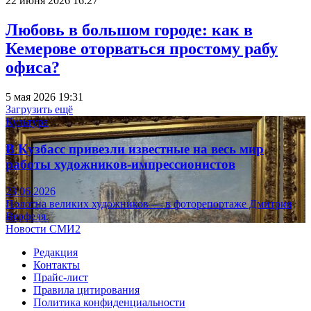
22 июня 2026 16:27
Любовь в большом городе: как в
Кемерове оторваться простому рабу
офиса?
5 мая 2026 19:31
Загрузить ещё
Культура
В Кузбасс привезли известные на весь мир
работы художников-импрессионистов
23.06.2026
Полотна великих художников — в фоторепортаже Дмитрия
Верфеля.
Новости СМИ2
Редакция
Контакты
Прайс-лист
Правила цитирования
Политика конфиденциальности