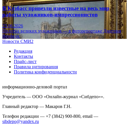
В Кузбасс привезли известные на весь мир
работы художников-импрессионистов
23.06.2026
Полотна великих художников — в фоторепортаже Дмитрия
Верфеля.
Новости СМИ2
Редакция
Контакты
Прайс-лист
Правила цитирования
Политика конфиденциальности
информационно-деловой портал
Учредитель — ООО «Онлайн-журнал «Сибдепо»».
Главный редактор — Макаров Г.Н.
Телефон редакции — +7 (3842) 900-800, email —
sibdepo@yandex.ru