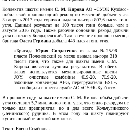
Коллектив шахты
имени
С. М. Кирова
АО «СУЭК-Кузбасс»
побил свой прошлогодний рекорд по месячной добыче угля.
За апрель 2017 года горняки выдали на-гора 807,6 тысяч тонн
угля. Данный результат на 100 тысяч тонн больше, чем в
августе 2016 года. Также рабочие обновили рекорд добычи
угля на пласту Болдыревский. Там в течение прошлого месяца
бригада
Олега Германа
добыла 448 тысяч тонн угля.
«
Бригада
Юрия Солдатенко
из лавы №25-96
пласта Поленовский за месяц выдала на-гора 318
тысяч тонн, что также для шахты имени С.М.
Кирова является лучшим результатом. В обеих
лавах используются механизированные крепи
JOY, очистные комбайны 4LS-20, 7LS-20,
забойные конвейеры AFG, перегружатели BSL»,
— сообщили в пресс-службе АО «СУЭК-Кузбасс»
.
В прошлом году на шахте имени С. М. Кирова объём добычи
угля составил 5,7 миллионов тонн угля, что стало рекордом не
только для предприятия, но и для всего Кольчугинского
(Ленинского) рудника. В этом году на шахту планируют
купить новый очистной комплекс.
Текст: Елена Семёнова.