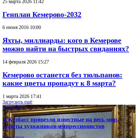
25 марта 2026 11:42
Генплан Кемерово-2032
6 июня 2016 10:00
Яхты, миллиарды: кого в Кемерове
можно найти на быстрых свиданиях?
14 февраля 2026 15:27
Кемерово останется без тюльпанов:
какие цветы пропадут к 8 марта?
1 марта 2026 17:41
Загрузить ещё
Культура
В Кузбасс привезли известные на весь мир
работы художников-импрессионистов