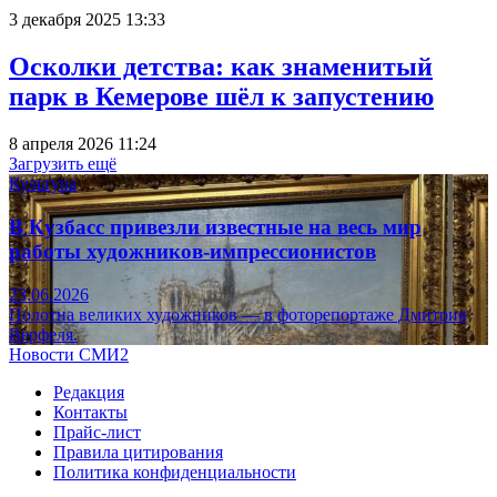
3 декабря 2025 13:33
Осколки детства: как знаменитый
парк в Кемерове шёл к запустению
8 апреля 2026 11:24
Загрузить ещё
Культура
В Кузбасс привезли известные на весь мир
работы художников-импрессионистов
23.06.2026
Полотна великих художников — в фоторепортаже Дмитрия
Верфеля.
Новости СМИ2
Редакция
Контакты
Прайс-лист
Правила цитирования
Политика конфиденциальности