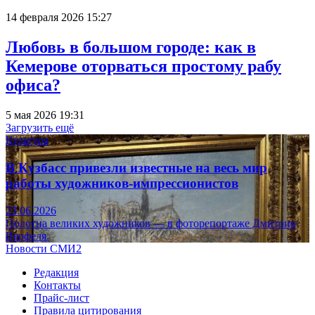
14 февраля 2026 15:27
Любовь в большом городе: как в
Кемерове оторваться простому рабу
офиса?
5 мая 2026 19:31
Загрузить ещё
Культура
В Кузбасс привезли известные на весь мир
работы художников-импрессионистов
23.06.2026
Полотна великих художников — в фоторепортаже Дмитрия
Верфеля.
Новости СМИ2
Редакция
Контакты
Прайс-лист
Правила цитирования