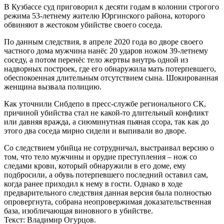
В Кузбассе суд приговорил к десяти годам в колонии строгого
режима 53-летнему жителю Юргинского района, которого
обвиняют в жестоком убийстве своего соседа.
По данным следствия, в апреле 2020 года во дворе своего
частного дома мужчина нанёс 20 ударов ножом 39-летнему
соседу, а потом перенёс тело жертвы внутрь одной из
надворных построек, где его обнаружила мать потерпевшего,
обеспокоенная длительным отсутствием сына. Шокированная
женщина вызвала полицию.
Как уточнили Сибдепо в пресс-службе регионального СК,
причиной убийства стал не какой-то длительный конфликт
или давняя вражда, а сиюминутная пьяная ссора, так как до
этого два соседа мирно сидели и выпивали во дворе.
Со следствием убийца не сотрудничал, выстраивал версию о
том, что тело мужчины и орудие преступления – нож со
следами крови, который обнаружили в его доме, ему
подбросили, а обувь потерпевшего последний оставил сам,
когда ранее приходил к нему в гости. Однако в ходе
предварительного следствия данная версия была полностью
опровергнута, собрана неопровержимая доказательственная
база, изобличающая виновного в убийстве.
Текст: Владимир Огурцов.