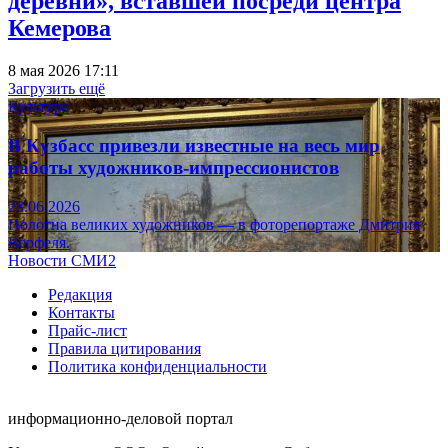
деревни», вставшей посреди центра
Кемерова
8 мая 2026 17:11
Загрузить ещё
Культура
В Кузбасс привезли известные на весь мир
работы художников-импрессионистов
23.06.2026
Полотна великих художников — в фоторепортаже Дмитрия
Верфеля.
Новости СМИ2
Редакция
Контакты
Прайс-лист
Правила цитирования
Политика конфиденциальности
информационно-деловой портал