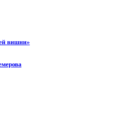
ней вишни»
емерова