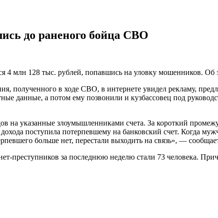
лись до раненого бойца СВО
ся 4 млн 128 тыс. рублей, попавшись на уловку мошенников. Об 
ния, полученного в ходе СВО, в интернете увидел рекламу, пред
тные данные, а потом ему позвонили и кузбассовец под руковод
дов на указанные злоумышленниками счета. За короткий проме
ве дохода поступила потерпевшему на банковский счет. Когда м
ерпевшего больше нет, перестали выходить на связь», — сообщае
рнет-преступников за последнюю неделю стали 73 человека. Пр