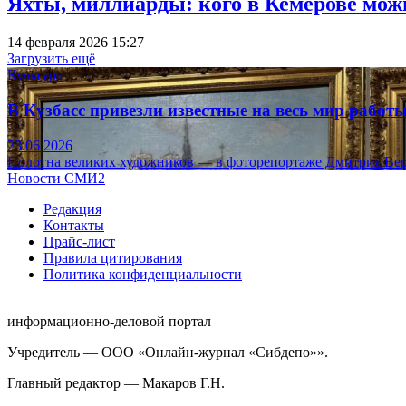
Яхты, миллиарды: кого в Кемерове мож
14 февраля 2026 15:27
Загрузить ещё
Культура
В Кузбасс привезли известные на весь мир рабо
23.06.2026
Полотна великих художников — в фоторепортаже Дмитрия Вер
Новости СМИ2
Редакция
Контакты
Прайс-лист
Правила цитирования
Политика конфиденциальности
информационно-деловой портал
Учредитель — ООО «Онлайн-журнал «Сибдепо»».
Главный редактор — Макаров Г.Н.