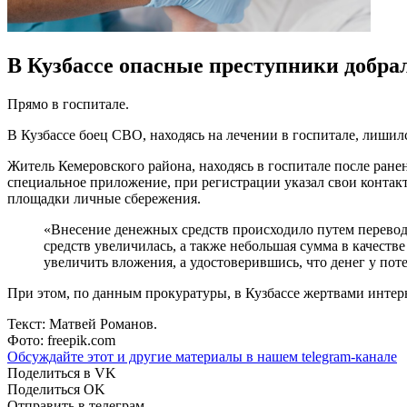
В Кузбассе опасные преступники добра
Прямо в госпитале.
В Кузбассе боец СВО, находясь на лечении в госпитале, лишил
Житель Кемеровского района, находясь в госпитале после ране
специальное приложение, при регистрации указал свои контак
площадки личные сбережения.
«Внесение денежных средств происходило путем перево
средств увеличилась, а также небольшая сумма в качест
увеличить вложения, а удостоверившись, что денег у пот
При этом, по данным прокуратуры, в Кузбассе жертвами инте
Текст: Матвей Романов.
Фото: freepik.com
Обсуждайте этот и другие материалы в
нашем telegram-канале
Поделиться в VK
Поделиться OK
Отправить в телеграм