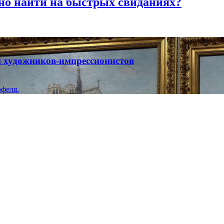
но найти на быстрых свиданиях?
ты художников-импрессионистов
феля.