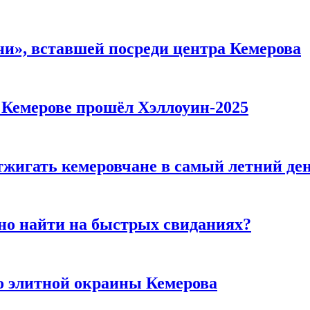
и», вставшей посреди центра Кемерова
в Кемерове прошёл Хэллоуин-2025
тжигать кемеровчане в самый летний де
но найти на быстрых свиданиях?
то элитной окраины Кемерова