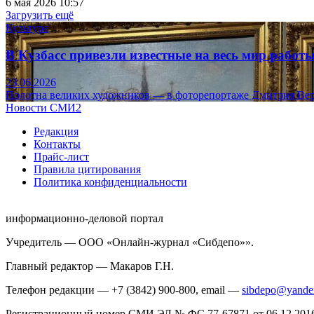
6 мая 2026 10:57
Загрузить ещё
Культура
В Кузбасс привезли известные на весь мир рабо
23.06.2026
Полотна великих художников — в фоторепортаже Дмитрия Вер
Новости СМИ2
Редакция
Контакты
Прайс-лист
Правила цитирования
Политика конфиденциальности
информационно-деловой портал
Учредитель — ООО «Онлайн-журнал «Сибдепо»».
Главный редактор — Макаров Г.Н.
Телефон редакции — +7 (3842) 900-800, email —
sibdepo@yande
Регистрационный номер СМИ ЭЛ № ФС 77-67871 от 06.12.2016 