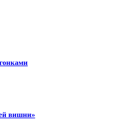
 гонками
ней вишни»