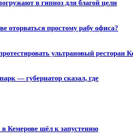
погружают в гипноз для благой цели
ве оторваться простому рабу офиса?
 протестировать ультрановый ресторан К
парк — губернатор сказал, где
 в Кемерове шёл к запустению