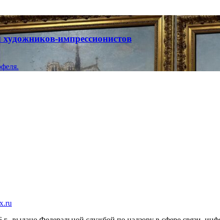
ты художников-импрессионистов
феля.
x.ru
г., выдано Федеральной службой по надзору в сфере связи, и