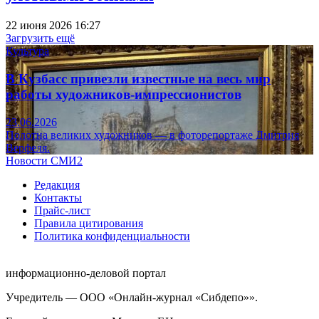
22 июня 2026 16:27
Загрузить ещё
Культура
В Кузбасс привезли известные на весь мир
работы художников-импрессионистов
23.06.2026
Полотна великих художников — в фоторепортаже Дмитрия
Верфеля.
Новости СМИ2
Редакция
Контакты
Прайс-лист
Правила цитирования
Политика конфиденциальности
информационно-деловой портал
Учредитель — ООО «Онлайн-журнал «Сибдепо»».