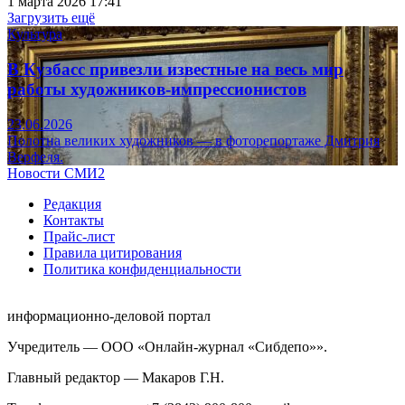
1 марта 2026 17:41
Загрузить ещё
Культура
В Кузбасс привезли известные на весь мир
работы художников-импрессионистов
23.06.2026
Полотна великих художников — в фоторепортаже Дмитрия
Верфеля.
Новости СМИ2
Редакция
Контакты
Прайс-лист
Правила цитирования
Политика конфиденциальности
информационно-деловой портал
Учредитель — ООО «Онлайн-журнал «Сибдепо»».
Главный редактор — Макаров Г.Н.