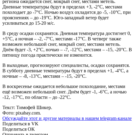
региона ожидается снег, мокрый снег, местами метель.
Дневные температуры будут в пределах +3, -2°С, местами
похолодает до -7°С. Ночью воздух охладится до -5, -10°С, при
прояснениях – до -19°С. Юго-западный ветер будет
усиливаться до 15-20 м/с.
В среду осадки сохранятся. Дневная температура достигнет 0,
+5°С, а ночная – -2, -7°С, местами -17°С. В четверг также
возможен небольшой снег, мокрый снег, местами метель.
Днём будет -3, +2°С, ночью – -7, -12°С, местами – -15, -20°С. В
пятницу погода практически не изменится.
В выходные, прогнозируют специалисты, осадки сохранятся.
В субботу дневные температуры будут в пределах +1, -4°С, а
ночные – -8, -13°С, местами – -15, -20°С.
В воскресенье ожидается небольшое похолодание, местами
ещё возможен небольшой снег. Днём будет -1, -6°С, а ночью
-12, -17°С, по области – до -22°С.
Текст: Тимофей Шикер.
Фото: pixabay.com.
Обсуждайте этот и другие материалы в
нашем telegram-канале
Поделиться в VK
Поделиться OK
Отправить в телеграм