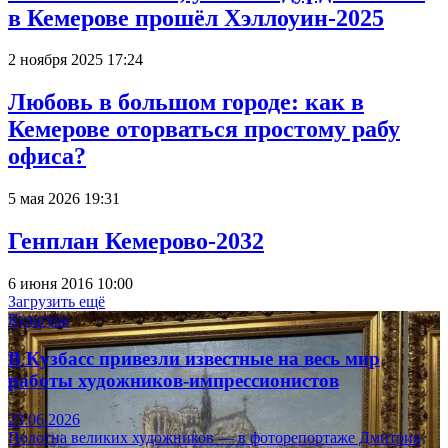
в Кемерове прошёл Хэллоуин-2025
2 ноября 2025 17:24
Любовь в большом городе: как в
Кемерове оторваться простому рабу
офиса?
5 мая 2026 19:31
Генплан Кемерово-2032
6 июня 2016 10:00
Загрузить ещё
Культура
В Кузбасс привезли известные на весь мир
работы художников-импрессионистов
23.06.2026
Полотна великих художников — в фоторепортаже Дмитрия