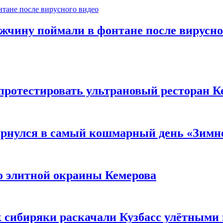
ужчину поймали в фонтане после вирусно
 протестировать ультрановый ресторан К
вернулся в самый кошмарный день «Зим
то элитной окраины Кемерова
к сибиряки раскачали Кузбасс улётными