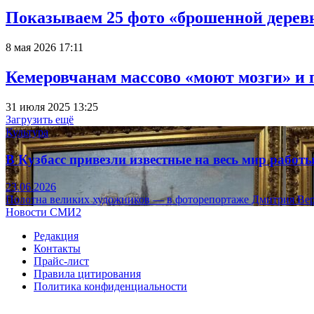
Показываем 25 фото «брошенной деревн
8 мая 2026 17:11
Кемеровчанам массово «моют мозги» и 
31 июля 2025 13:25
Загрузить ещё
Культура
В Кузбасс привезли известные на весь мир рабо
23.06.2026
Полотна великих художников — в фоторепортаже Дмитрия Вер
Новости СМИ2
Редакция
Контакты
Прайс-лист
Правила цитирования
Политика конфиденциальности