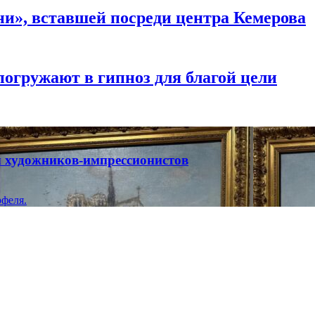
и», вставшей посреди центра Кемерова
погружают в гипноз для благой цели
ты художников-импрессионистов
феля.