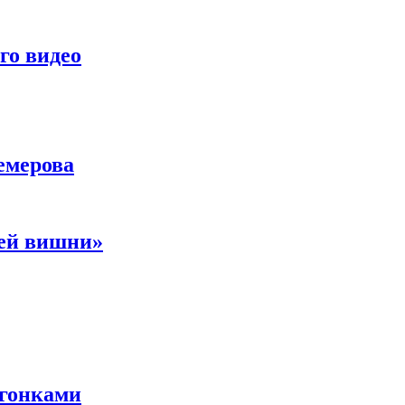
го видео
емерова
ней вишни»
 гонками