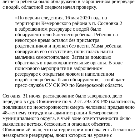
летнего ребёнка было обнаружено в заброшенном резервуаре
с водой, областной следком начал проверку.
«По версии следствия, 16 мая 2020 года на
территории Кемеровского района в п. Сосновка-2
в заброшенном резервуаре с водой было
обнаружено тело 6-летнего ребенка. Ребенок на
некоторое время остался без присмотра
родственников и пропал без вести. Мама ребенка,
обнаружив его отсутствие, попыталась найти
мальчика самостоятельно. Затем за помощью
обратилась в правоохранительные органы. В ходе
поискового мероприятия в заброшенном
резервуаре с открытым люком и наполненном
водой тело ребенка было обнаружено», – сообщает
пресс-служба СУ СК РФ по Кемеровской области.
Сегодня, 31 июля, расследование было завершено, дело
передано в суд. Обвинение по ч. 2 ст. 293 УК РФ (халатность,
повлекшая по неосторожности смерть человека) предъявлено
48-летнему сотрудника администрации Кемеровского
муниципального округа, в чьей зоне ответственности было
выявление ветхих, бесхозных и опасных объектов.
Обвиняемый знал, что на территории посёлка есть бесхозные
незакрытые резервуары, люки которых на уровне с