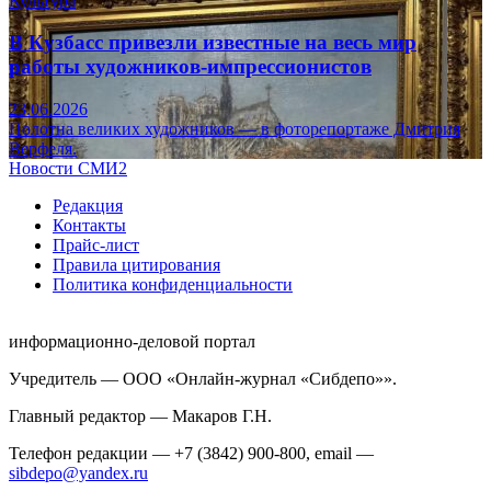
Культура
В Кузбасс привезли известные на весь мир
работы художников-импрессионистов
23.06.2026
Полотна великих художников — в фоторепортаже Дмитрия
Верфеля.
Новости СМИ2
Редакция
Контакты
Прайс-лист
Правила цитирования
Политика конфиденциальности
информационно-деловой портал
Учредитель — ООО «Онлайн-журнал «Сибдепо»».
Главный редактор — Макаров Г.Н.
Телефон редакции — +7 (3842) 900-800, email —
sibdepo@yandex.ru