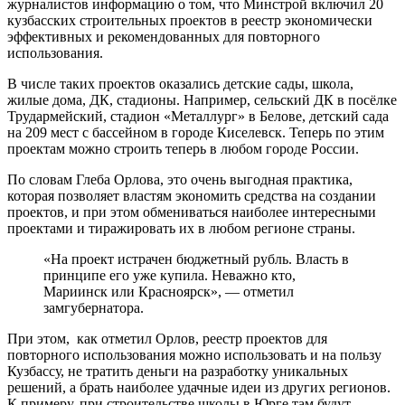
журналистов информацию о том, что Минстрой включил 20
кузбасских строительных проектов в реестр экономически
эффективных и рекомендованных для повторного
использования.
В числе таких проектов оказались детские сады, школа,
жилые дома, ДК, стадионы. Например, сельский ДК в посёлке
Трудармейский, стадион «Металлург» в Белове, детский сада
на 209 мест с бассейном в городе Киселевск. Теперь по этим
проектам можно строить теперь в любом городе Росcии.
По словам Глеба Орлова, это очень выгодная практика,
которая позволяет властям экономить средства на создании
проектов, и при этом обмениваться наиболее интересными
проектами и тиражировать их в любом регионе страны.
«На проект истрачен бюджетный рубль. Власть в
принципе его уже купила. Неважно кто,
Мариинск или Красноярск», — отметил
замгубернатора.
При этом, как отметил Орлов, реестр проектов для
повторного использования можно использовать и на пользу
Кузбассу, не тратить деньги на разработку уникальных
решений, а брать наиболее удачные идеи из других регионов.
К примеру, при строительстве школы в Юрге там будут