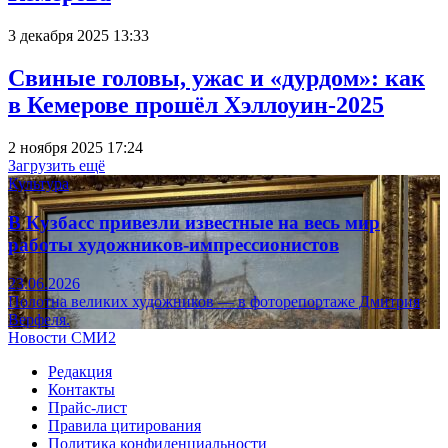
3 декабря 2025 13:33
Свиные головы, ужас и «дурдом»: как
в Кемерове прошёл Хэллоуин-2025
2 ноября 2025 17:24
Загрузить ещё
Культура
В Кузбасс привезли известные на весь мир
работы художников-импрессионистов
23.06.2026
Полотна великих художников — в фоторепортаже Дмитрия
Верфеля.
Новости СМИ2
Редакция
Контакты
Прайс-лист
Правила цитирования
Политика конфиденциальности