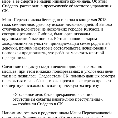
мере, в её смерти не нашли никакого криминала. Об этом
Сибдепо рассказали в пресс-службе областного управления
СК.
Маша Перевозчикова бесследно исчезла в конце мая 2018
года, семилетнюю девочку искали несколько дней. В Белово
стянулись волонтёры из нескольких городов Кузбасса и
соседних регионов Сибири, были организованы
крупномасштабные поиски. Её тело нашли в старом
холодильнике на участке, принадлежащем семье родителей
девочки, причём некоторые обстоятельства исчезновения
позволяли предполагать, что ребёнок мог стать жертвой
преступника.
Следствие по факту смерти девочки длилось несколько
месяцев, при этом никаких подозреваемых в уголовном деле
так и не появилось. Следователи СК, помимо данных осмотра
и вскрытия тела ребёнка, также просили экспертов провести
посмертную психолого-психиатрическую экспертизу.
«Уголовное дело было прекращено в связи с
отсутствием события какого-либо преступления»,
— сообщили Сибдепо в СК.
Напомним, осенью к родственникам Маши Перевозчиковой
приезжали бывшие участники «Битвы экстрасенсов». А