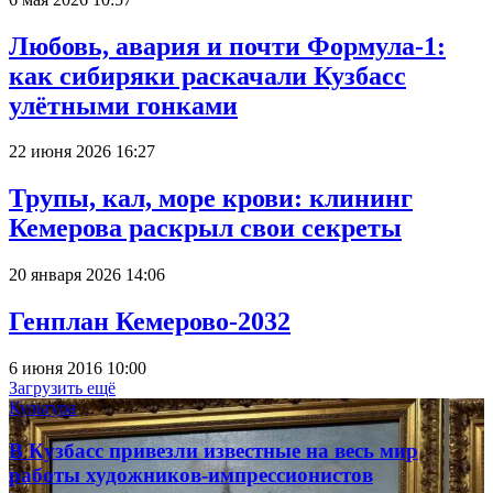
Любовь, авария и почти Формула-1:
как сибиряки раскачали Кузбасс
улётными гонками
22 июня 2026 16:27
Трупы, кал, море крови: клининг
Кемерова раскрыл свои секреты
20 января 2026 14:06
Генплан Кемерово-2032
6 июня 2016 10:00
Загрузить ещё
Культура
В Кузбасс привезли известные на весь мир
работы художников-импрессионистов