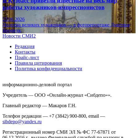
В Кузбасс привезли известные на весь мир
работы художников-импрессионистов
23.06.2026
Полотна великих художников — в фоторепортаже Дмитрия
Верфеля.
Новости СМИ2
Редакция
Контакты
Прайс-лист
Правила цитирования
Политика конфиденциальности
информационно-деловой портал
Учредитель — ООО «Онлайн-журнал «Сибдепо»».
Главный редактор — Макаров Г.Н.
Телефон редакции — +7 (3842) 900-800, email —
sibdepo@yandex.ru
Регистрационный номер СМИ ЭЛ № ФС 77-67871 от
06.12.2016 г., выдано Федеральной службой по надзору в