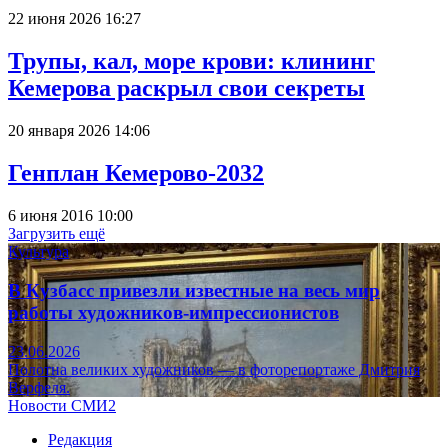
22 июня 2026 16:27
Трупы, кал, море крови: клининг
Кемерова раскрыл свои секреты
20 января 2026 14:06
Генплан Кемерово-2032
6 июня 2016 10:00
Загрузить ещё
Культура
В Кузбасс привезли известные на весь мир
работы художников-импрессионистов
23.06.2026
Полотна великих художников — в фоторепортаже Дмитрия
Верфеля.
Новости СМИ2
Редакция