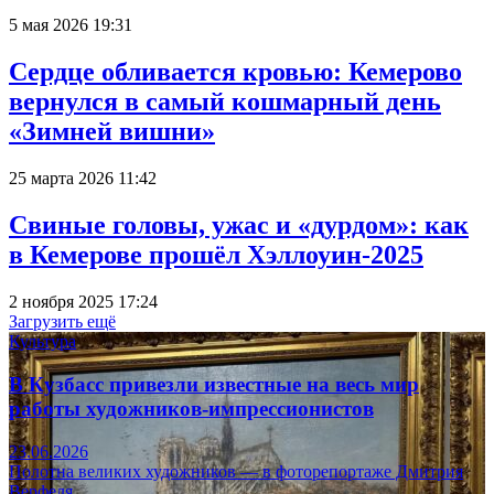
5 мая 2026 19:31
Сердце обливается кровью: Кемерово
вернулся в самый кошмарный день
«Зимней вишни»
25 марта 2026 11:42
Свиные головы, ужас и «дурдом»: как
в Кемерове прошёл Хэллоуин-2025
2 ноября 2025 17:24
Загрузить ещё
Культура
В Кузбасс привезли известные на весь мир
работы художников-импрессионистов
23.06.2026
Полотна великих художников — в фоторепортаже Дмитрия
Верфеля.