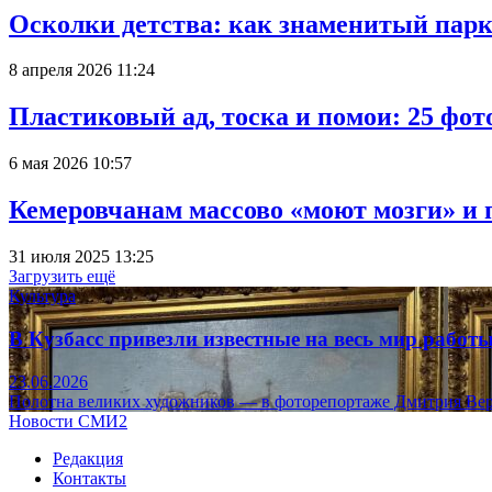
Осколки детства: как знаменитый парк
8 апреля 2026 11:24
Пластиковый ад, тоска и помои: 25 фо
6 мая 2026 10:57
Кемеровчанам массово «моют мозги» и 
31 июля 2025 13:25
Загрузить ещё
Культура
В Кузбасс привезли известные на весь мир рабо
23.06.2026
Полотна великих художников — в фоторепортаже Дмитрия Вер
Новости СМИ2
Редакция
Контакты