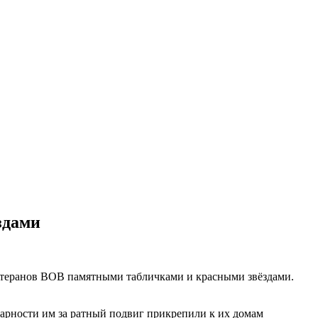
здами
ветеранов ВОВ памятными табличками и красными звёздами.
арности им за ратный подвиг прикрепили к их домам