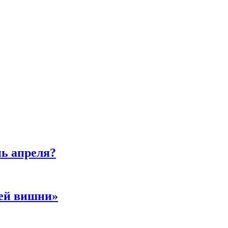
нь апреля?
ней вишни»