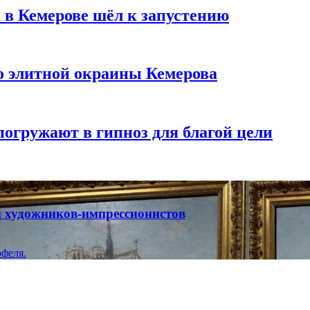
 в Кемерове шёл к запустению
то элитной окраины Кемерова
погружают в гипноз для благой цели
ты художников-импрессионистов
феля.