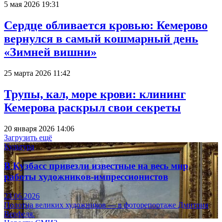
5 мая 2026 19:31
Сердце обливается кровью: Кемерово
вернулся в самый кошмарный день
«Зимней вишни»
25 марта 2026 11:42
Трупы, кал, море крови: клининг
Кемерова раскрыл свои секреты
20 января 2026 14:06
Загрузить ещё
Культура
В Кузбасс привезли известные на весь мир
работы художников-импрессионистов
23.06.2026
Полотна великих художников — в фоторепортаже Дмитрия
Верфеля.