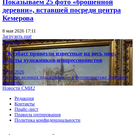
Показываем 25 фото «брошенной
деревни», вставшей посреди центра
Кемерова
8 мая 2026 17:11
Загрузить ещё
Культура
В Кузбасс привезли известные на весь мир
работы художников-импрессионистов
23.06.2026
Полотна великих художников — в фоторепортаже Дмитрия
Верфеля.
Новости СМИ2
Редакция
Контакты
Прайс-лист
Правила цитирования
Политика конфиденциальности