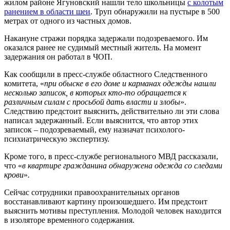
жилом районе Ягуновский нашли тело школьницы
с колотым
ранением в области шеи
. Труп обнаружили на пустыре в 500
метрах от одного из частных домов.
Накануне стражи порядка задержали подозреваемого. Им
оказался ранее не судимый местный житель. На момент
задержания он работал в ЧОП.
Как сообщили в пресс-службе областного Следственного
комитета,
«
при обыске в его доме и карманах одежды нашли
несколько записок, в которых кто-то обращается к
различным силам с просьбой дать власти и злобы
».
Следствию предстоит выяснить, действительно ли эти слова
написал задержанный. Если выяснится, что автор этих
записок – подозреваемый, ему назначат психолого-
психиатрическую экспертизу.
Кроме того, в пресс-службе регионального МВД рассказали,
что «
в квартире гражданина обнаружена одежда со следами
крови
»
.
Сейчас сотрудники правоохранительных органов
восстанавливают картину произошедшего. Им предстоит
выяснить мотивы преступления. Молодой человек находится
в изоляторе временного содержания.