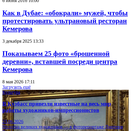
6 июня 2016 10:00
Как в Дубае: «обокрали» мужей, чтобы
протестировать ультрановый ресторан
Кемерова
3 декабря 2025 13:33
Показываем 25 фото «брошенной
деревни», вставшей посреди центра
Кемерова
8 мая 2026 17:11
Загрузить ещё
Культура
В Кузбасс привезли известные на весь мир
работы художников-импрессионистов
23.06.2026
Полотна великих художников — в фоторепортаже Дмитрия