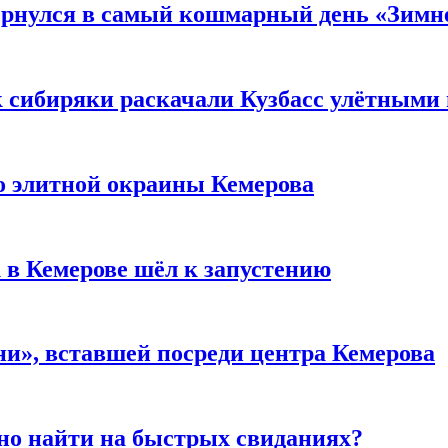
вернулся в самый кошмарный день «Зим
к сибиряки раскачали Кузбасс улётными
то элитной окраины Кемерова
 в Кемерове шёл к запустению
и», вставшей посреди центра Кемерова
но найти на быстрых свиданиях?