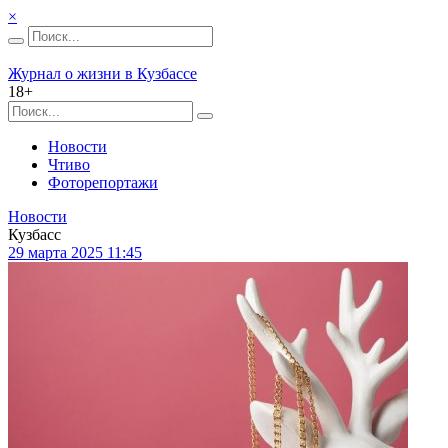
×
Журнал о жизни в Кузбассе
18+
Новости
Чтиво
Фоторепортажи
Новости
Кузбасс
29 марта 2025 11:45