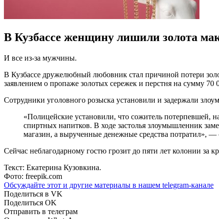
В Кузбассе женщину лишили золота ма
И все из-за мужчины.
В Кузбассе дружелюбный любовник стал причиной потери золо
заявлением о пропаже золотых сережек и перстня на сумму 70 
Сотрудники уголовного розыска установили и задержали злоу
«Полицейские установили, что сожитель потерпевшей, на
спиртных напитков. В ходе застолья злоумышленник заме
магазин, а вырученные денежные средства потратил», —
Сейчас неблагодарному гостю грозит до пяти лет колонии за кр
Текст: Екатерина Кузовкина.
Фото: freepik.com
Обсуждайте этот и другие материалы в
нашем telegram-канале
Поделиться в VK
Поделиться OK
Отправить в телеграм