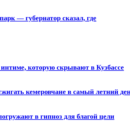
парк — губернатор сказал, где
 интиме, которую скрывают в Кузбассе
тжигать кемеровчане в самый летний де
погружают в гипноз для благой цели