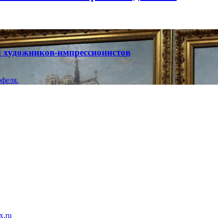
ты художников-импрессионистов
феля.
x.ru