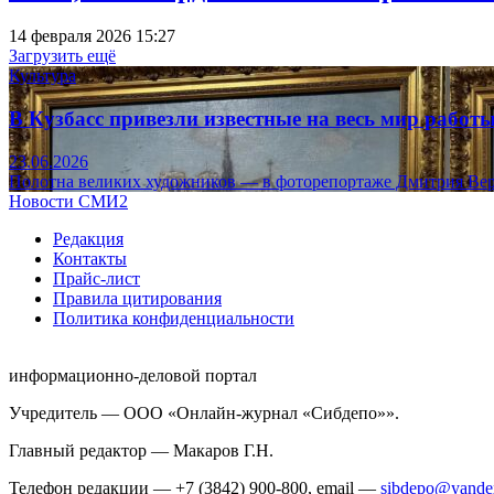
14 февраля 2026 15:27
Загрузить ещё
Культура
В Кузбасс привезли известные на весь мир рабо
23.06.2026
Полотна великих художников — в фоторепортаже Дмитрия Вер
Новости СМИ2
Редакция
Контакты
Прайс-лист
Правила цитирования
Политика конфиденциальности
информационно-деловой портал
Учредитель — ООО «Онлайн-журнал «Сибдепо»».
Главный редактор — Макаров Г.Н.
Телефон редакции — +7 (3842) 900-800, email —
sibdepo@yande